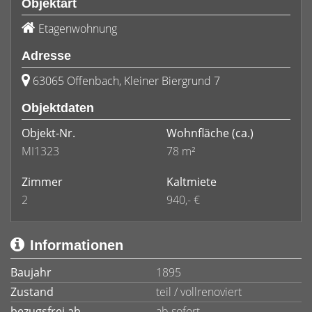
Objektart
Etagenwohnung
Adresse
63065 Offenbach, Kleiner Biergrund 7
Objektdaten
Objekt-Nr.
Wohnfläche
(ca.)
MI1323
78 m²
Zimmer
Kaltmiete
2
940,- €
Informationen
Baujahr
1895
Zustand
teil / vollrenoviert
bezugsfrei ab
ab sofort