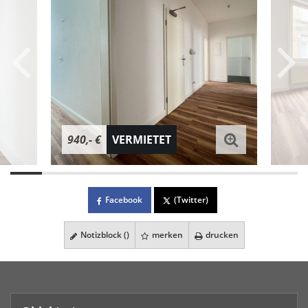
940,- €
VERMIETET
Facebook
(Twitter)
Notizblock (
)
merken
drucken