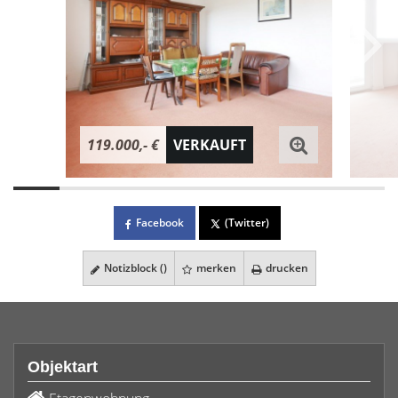
119.000,- €
VERKAUFT
Facebook
(Twitter)
Notizblock (
)
merken
drucken
Objektart