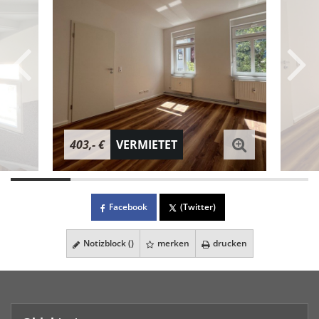
403,- €
VERMIETET
Facebook
(Twitter)
Notizblock (
)
merken
drucken