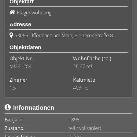
Objektart
Etagenwohnung
Adresse
63065 Offenbach am Main, Bieberer Straße 8
Objektdaten
Objekt-Nr.
Wohnfläche
(ca.)
MI241284
28,67 m²
Zimmer
Kaltmiete
1,5
403,- €
Informationen
Baujahr
1895
Zustand
teil / vollsaniert
bezugsfrei ab
sofort