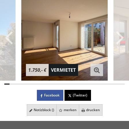
1.750,- €
VERMIETET
Facebook
(Twitter)
Notizblock (
)
merken
drucken