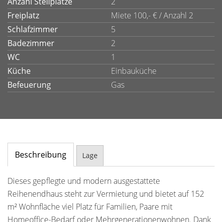
Anzahl Stellplätze
2
Freiplatz
Miete 100,- € / Anzahl 2
Schlafzimmer
5
Badezimmer
2
WC
1
Küche
Einbauküche
Befeuerung
Gas
Beschreibung
Lage
Dieses gepflegte und modern ausgestattete
Reihenendhaus steht zur Vermietung und bietet auf 152
m² Wohnfläche viel Platz für Familien, Paare mit
Homeoffice-Bedarf oder Mehrgenerationenwohnen. Dank