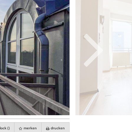
ock (
)
merken
drucken