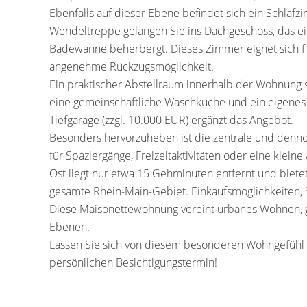
Ebenfalls auf dieser Ebene befindet sich ein Schlaf
Wendeltreppe gelangen Sie ins Dachgeschoss, das ei
Badewanne beherbergt. Dieses Zimmer eignet sich fle
angenehme Rückzugsmöglichkeit.
Ein praktischer Abstellraum innerhalb der Wohnung s
eine gemeinschaftliche Waschküche und ein eigenes Ke
Tiefgarage (zzgl. 10.000 EUR) ergänzt das Angebot.
Besonders hervorzuheben ist die zentrale und dennoch
für Spaziergänge, Freizeitaktivitäten oder eine klei
Ost liegt nur etwa 15 Gehminuten entfernt und biete
gesamte Rhein-Main-Gebiet. Einkaufsmöglichkeiten, S
Diese Maisonettewohnung vereint urbanes Wohnen, gu
Ebenen.
Lassen Sie sich von diesem besonderen Wohngefühl b
persönlichen Besichtigungstermin!