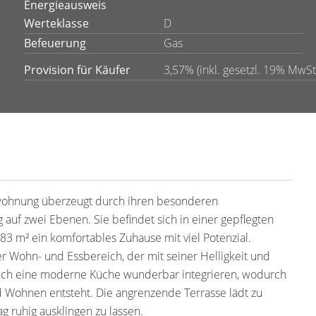
Energieausweis
Werteklasse
D
Befeuerung
Gas
Provision für Käufer
3,57% (inkl. gesetzl. 19% MwSt
ewohnung überzeugt durch ihren besonderen
uf zwei Ebenen. Sie befindet sich in einer gepflegten
83 m² ein komfortables Zuhause mit viel Potenzial.
r Wohn- und Essbereich, der mit seiner Helligkeit und
sich eine moderne Küche wunderbar integrieren, wodurch
 Wohnen entsteht. Die angrenzende Terrasse lädt zu
g ruhig ausklingen zu lassen.