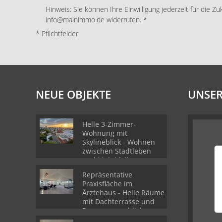
Hinweis: Sie können Ihre Einwilligung jederzeit für die Zu
info@mainimmo.de widerrufen. *
* Pflichtfelder
NEUE OBJEKTE
UNSER
Helle 3-Zimmer-
Wohnung mit
Skylineblick - Wohnen
zwischen Stadtleben
und Mainidylle
Repräsentative
Praxisfläche im
Ärztehaus - Helle Räume
mit Dachterrasse und
Panoramaausblick