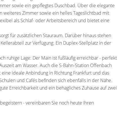
zimmer sowie ein gepflegtes Duschbad. Über die elegante
n weiteres Zimmer sowie ein helles Tageslichtbad mit
xibel als Schlaf- oder Arbeitsbereich und bietet eine
orgt für zusätzlichen Stauraum. Darüber hinaus stehen
llerabteil zur Verfügung. Ein Duplex-Stellplatz in der
 ruhige Lage: Der Main ist fußläufig erreichbar - perfekt
ne Auszeit am Wasser. Auch die S-Bahn-Station Offenbach
t eine ideale Anbindung in Richtung Frankfurt und das
chulen und Cafés befinden sich ebenfalls in der Nähe.
te Erreichbarkeit und ein behagliches Zuhause auf zwei
egeistern - vereinbaren Sie noch heute Ihren