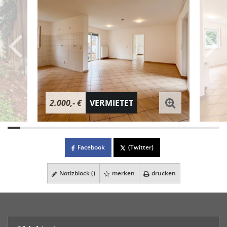
2.000,- €
VERMIETET
Facebook
(Twitter)
Notizblock (
)
merken
drucken