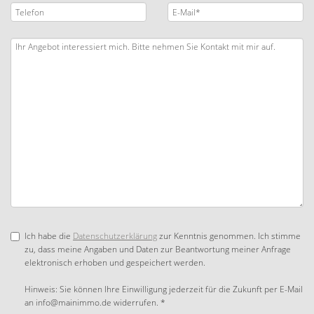
Ich habe die
Datenschutzerklärung
zur Kenntnis genommen. Ich stimme
zu, dass meine Angaben und Daten zur Beantwortung meiner Anfrage
elektronisch erhoben und gespeichert werden.
Hinweis: Sie können Ihre Einwilligung jederzeit für die Zukunft per E-Mail
an info@mainimmo.de widerrufen. *