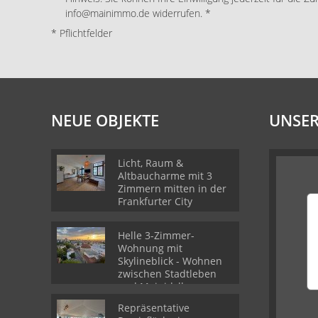
info@mainimmo.de widerrufen. *
* Pflichtfelder
NEUE OBJEKTE
UNSER
Licht, Raum &
Altbaucharme mit 3
Zimmern mitten in der
Frankfurter City
Helle 3-Zimmer-
Wohnung mit
Skylineblick - Wohnen
zwischen Stadtleben
und Mainidylle
Repräsentative