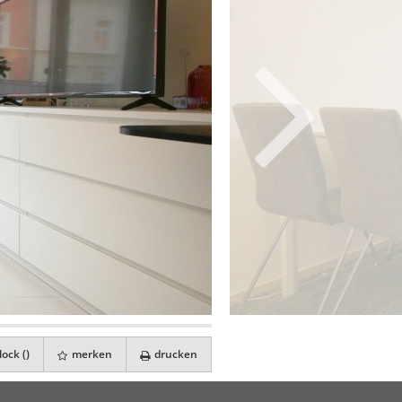
ock (
)
merken
drucken