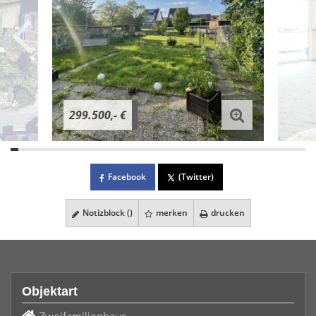
299.500,- €
Facebook
(Twitter)
Notizblock (
)
merken
drucken
Objektart