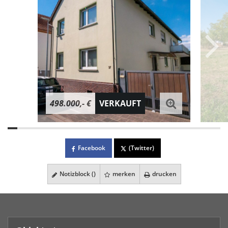
498.000,- €
VERKAUFT
Facebook
(Twitter)
Notizblock (
)
merken
drucken