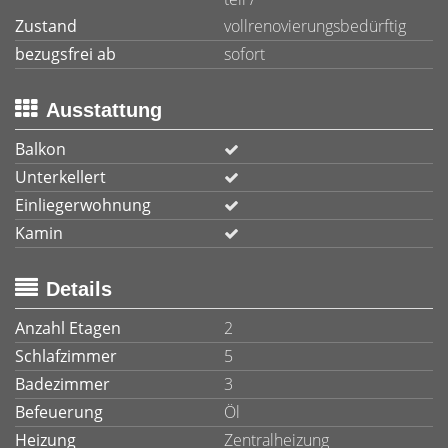
Zustand
vollrenovierungsbedürftig
bezugsfrei ab
sofort
Ausstattung
Balkon
Unterkellert
Einliegerwohnung
Kamin
Details
Anzahl Etagen
2
Schlafzimmer
5
Badezimmer
3
Befeuerung
Öl
Heizung
Zentralheizung