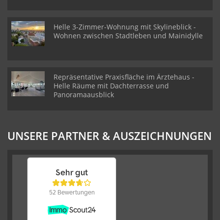
Helle 3-Zimmer-Wohnung mit Skylineblick -
Wohnen zwischen Stadtleben und Mainidylle
Repräsentative Praxisfläche im Ärztehaus -
Helle Räume mit Dachterrasse und
Panoramaausblick
UNSERE PARTNER & AUSZEICHNUNGEN