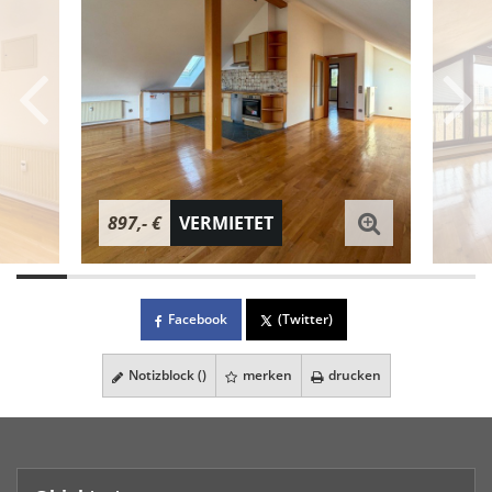
897,- €
VERMIETET
Facebook
(Twitter)
Notizblock (
)
merken
drucken