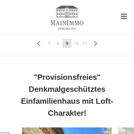
7
8
9
10
11
"Provisionsfreies"
Denkmalgeschütztes
Einfamilienhaus mit Loft-
Charakter!