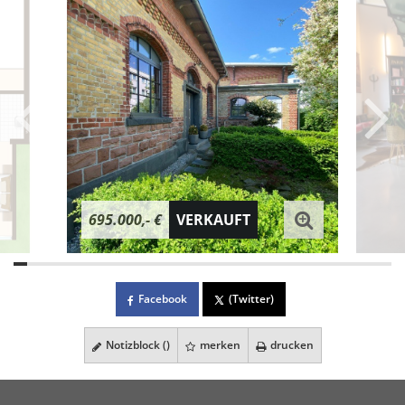
695.000,- €
VERKAUFT
Facebook
(Twitter)
Notizblock (
)
merken
drucken