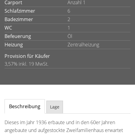
Carport
Anzahl 1
Schlafzimmer
6
Badezimmer
2
WC
1
Befeuerung
Öl
Heizung
Zentralheizung
Provision für Käufer
3,57% inkl. 19 MwSt.
Beschreibung
Lage
Dieses im Jahr 1936 erbaute und in den 60er Jahren
angebaute und aufgestockte Zweifamilienhaus erwartet