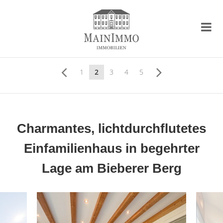
1
2
3
4
5
Charmantes, lichtdurchflutetes
Einfamilienhaus in begehrter
Lage am Bieberer Berg