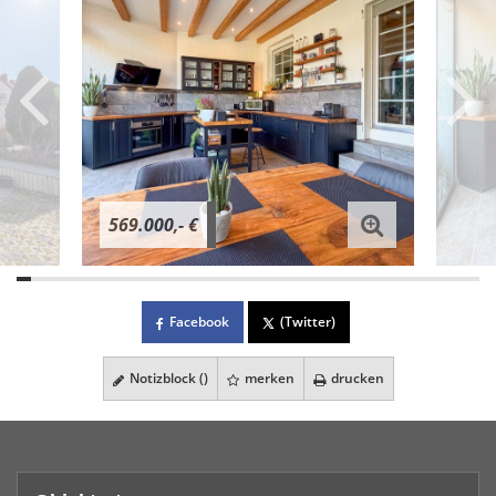
569.000,- €
Facebook
(Twitter)
Notizblock (
)
merken
drucken