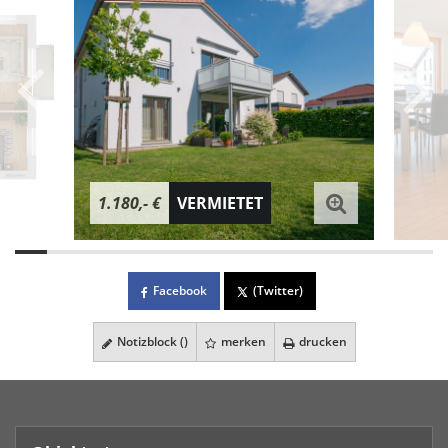
1.180,- €
VERMIETET
Facebook
(Twitter)
Notizblock (
)
merken
drucken