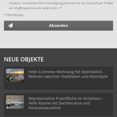
Hinweis: Sie können Ihre Einwilligung jederzeit für die Zukunft per E-Mail
an info@mainimmo.de widerrufen. *
* Pflichtfelder
Absenden
NEUE OBJEKTE
Helle 3-Zimmer-Wohnung mit Skylineblick -
Wohnen zwischen Stadtleben und Mainidylle
Repräsentative Praxisfläche im Ärztehaus -
Helle Räume mit Dachterrasse und
Panoramaausblick