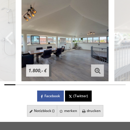
1.800,- €
Facebook
(Twitter)
Notizblock (
)
merken
drucken