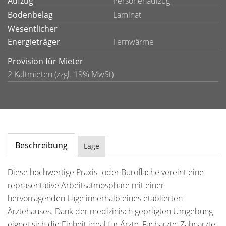
Aufzug
Personenaufzug
Bodenbelag
Laminat
Wesentlicher
Energieträger
Fernwärme
Provision für Mieter
2 Kaltmieten (zzgl. 19% MwSt)
Beschreibung
Lage
Diese hochwertige Praxis- oder Bürofläche vereint eine
repräsentative Arbeitsatmosphäre mit einer
hervorragenden Lage innerhalb eines etablierten
Ärztehauses. Dank der medizinisch geprägten Umgebung
eignet sich die Einheit ideal für Ärzte, Fachärzte, Zahnärzte,