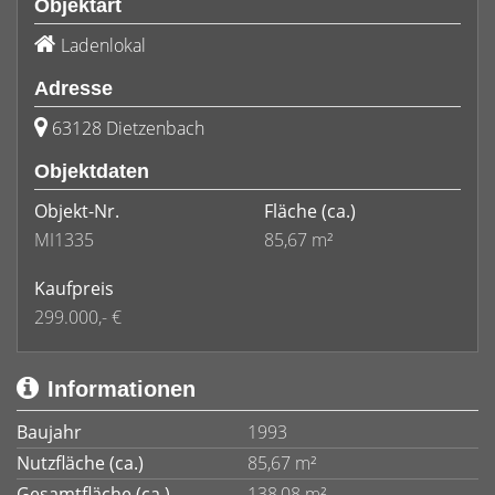
Objektart
Ladenlokal
Adresse
63128 Dietzenbach
Objektdaten
Objekt-Nr.
Fläche
(ca.)
MI1335
85,67 m²
Kaufpreis
299.000,- €
Informationen
Baujahr
1993
Nutzfläche (ca.)
85,67 m²
Gesamtfläche (ca.)
138,08 m²