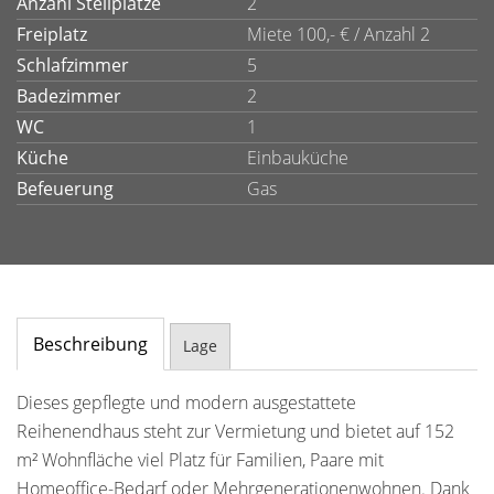
Anzahl Stellplätze
2
Freiplatz
Miete 100,- € / Anzahl 2
Schlafzimmer
5
Badezimmer
2
WC
1
Küche
Einbauküche
Befeuerung
Gas
Beschreibung
Lage
Dieses gepflegte und modern ausgestattete
Reihenendhaus steht zur Vermietung und bietet auf 152
m² Wohnfläche viel Platz für Familien, Paare mit
Homeoffice-Bedarf oder Mehrgenerationenwohnen. Dank