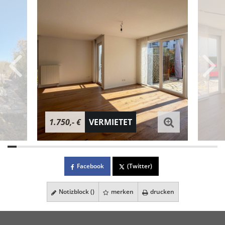
1.750,- €
VERMIETET
Facebook
(Twitter)
Notizblock (
)
merken
drucken